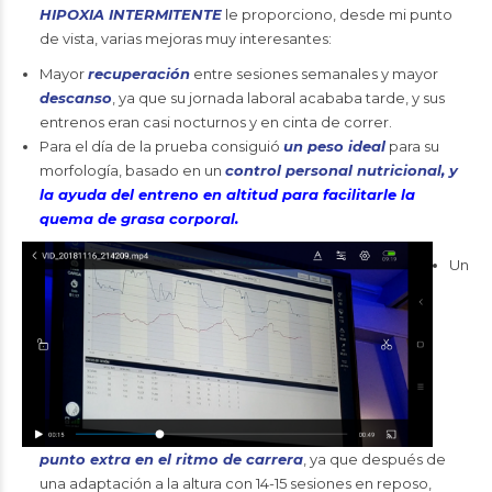
HIPOXIA INTERMITENTE
le proporciono, desde mi punto
de vista, varias mejoras muy interesantes:
Mayor
recuperación
entre sesiones semanales y mayor
descanso
, ya que su jornada laboral acababa tarde, y sus
entrenos eran casi nocturnos y en cinta de correr.
Para el día de la prueba consiguió
un peso ideal
para su
morfología, basado en un
control personal nutricional, y
la ayuda del entreno en altitud para facilitarle la
quema de grasa corporal.
Un
punto extra en el ritmo de carrera
, ya que después de
una adaptación a la altura con 14-15 sesiones en reposo,