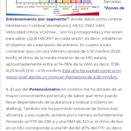
llamadas
“Zonas de
Entrenamiento por segmento”
, donde datos como Umbral
Ventilatorio 1, Umbral Ventilatorio 2, MLSS, PAM, VAM,
Velocidad critica, VO2max,… son los protagonistas y me sirven
para saber ¿QUÉ HACER? en cada sesión, es decir, establecer
el objetivo de cada sesión de entreno. En cuanto a esto
comentar que con una VAM en carrera de 3:50 min/km (15,65
km/h), el ritmo de la media maratón de un MD estaría
aproximadamente entre el 74-78% de la VAM, es decir; 11,58-
12,20 km/h (5:10 – 4:55 min/km)
Este año he podido correr a mi
mejor nivel dando un ritmo en Pamplona de 4:56 min/km.
6.-El uso del
Potenciómetro
en ciclismo me ha dotado de un
mayor conocimiento personal y de saber que ritmo puedo
llevar dependiendo de la distancia a realizar (ciclismo sin
drafting). También me ha permitido entrenar de forma más
eficiente, y eso cuando se tiene poco tiempo es fundamental.
Teniendo un FTP de 258 w y una PAM de 323 w, el ritmo de bici
en un MD corresponde a una NP del 82-87% del FTP, es decir,