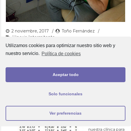
2 noviembre, 2017
Toño Fernández
Hipoxia Intermitente
Utilizamos cookies para optimizar nuestro sitio web y
¿Puede el entreno en altitud
nuestro servicio.
Política de cookies
simulada ayudar a alcanzar
los objetivos de los
Aceptar todo
opositores?
El pasado 8 de
Solo funcionales
Agosto de 2017,
David López
Tejero, un chico
Ver preferencias
palentino de 23
años, acudió a
nuestra clínica para