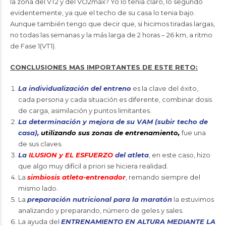
la zona del VT2 y del VO2max? Yo lo tenía claro, lo segundo
evidentemente, ya que el techo de su casa lo tenia bajo.
Aunque también tengo que decir que, si hicimos tiradas largas,
no todas las semanas y la más larga de 2 horas – 26 km, a ritmo
de Fase 1(VT1).
CONCLUSIONES MAS IMPORTANTES DE ESTE RETO:
La individualización del entreno
es la clave del éxito,
cada persona y cada situación es diferente, combinar dosis
de carga, asimilación y puntos limitantes.
La determinación y mejora de su VAM (subir techo de
casa),
utilizando sus zonas de entrenamiento,
fue una
de sus claves.
La
ILUSION y EL ESFUERZO
del atleta
, en este caso, hizo
que algo muy difícil a priori se hiciera realidad.
La
simbiosis atleta-entrenador
, remando siempre del
mismo lado.
La
preparación nutricional para la maratón
la estuvimos
analizando y preparando, número de geles y sales.
La ayuda del
ENTRENAMIENTO EN ALTURA MEDIANTE LA