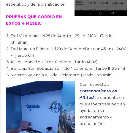
especifico y de la planificación.
PRUEBAS QUE CORRIÓ EN
ESTOS 4 MESES
:
Trail Valdeonica el 25 de Agosto – 29 km 2100+. (Tardo
4h:18min)
Trail Maraton Pirineos el 29 de Septiembre con 45 km – 2400
+. (Tardo 6h)
10 km Leon el dia 21 de Octubre. (Tardo 40:16)
Behobia San Sebastian el 11 de Noviembre. (Tardo 1h:26min)
Maraton Valencia el 2 de Diciembre. (Tardo 2h:59min)
Con respecto al
Entrenamiento en
Altitud
,
le comenté en
que aspectos le podían
ayudar en su
entrenamiento y
preparación: