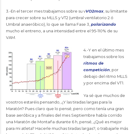
3.-En el tercer mes trabajamos sobre su v
VO2max
, su limitante
para crecer sobre su MLLS y VT2 (umbral ventilatorio 2 ó
Umbral anaeróbico), lo que se llama Fase 3,
polarizando
mucho el entreno, a una intensidad entre el 95-110% de su
VAM.
4.-Y en el último mes
trabajamos sobre los
ritmos de
competición
, por
debajo del ritmo MLLS
y por encima del VT1.
Ya sé que muchos de
vosotros estaréis pensando, ¿Y las tiradas largas para la
Maratón? Pues claro que lo pensé, pero como tenía una gran
base aeróbica y a finales del mes Septiembre había corrido
una Maratón de Montaña durante 6 h, pensé, ¿Qué es mejor
para mi atleta? Hacerle muchas tiradas largas?, o trabajarle más